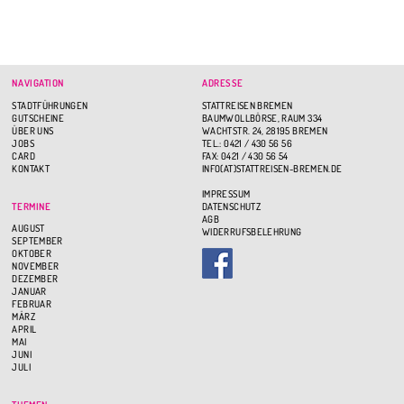
NAVIGATION
ADRESSE
STADTFÜHRUNGEN
STATTREISEN BREMEN
GUTSCHEINE
BAUMWOLLBÖRSE, RAUM 334
ÜBER UNS
WACHTSTR. 24, 28195 BREMEN
JOBS
TEL.: 0421 / 430 56 56
CARD
FAX: 0421 / 430 56 54
KONTAKT
INFO(AT)STATTREISEN-BREMEN.DE
IMPRESSUM
TERMINE
DATENSCHUTZ
AGB
AUGUST
WIDERRUFSBELEHRUNG
SEPTEMBER
OKTOBER
NOVEMBER
DEZEMBER
JANUAR
FEBRUAR
MÄRZ
APRIL
MAI
JUNI
JULI