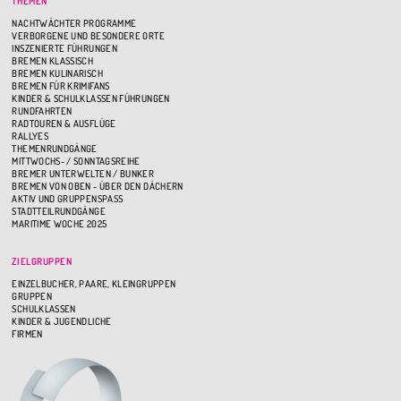
THEMEN
NACHTWÄCHTER PROGRAMME
VERBORGENE UND BESONDERE ORTE
INSZENIERTE FÜHRUNGEN
BREMEN KLASSISCH
BREMEN KULINARISCH
BREMEN FÜR KRIMIFANS
KINDER & SCHULKLASSEN FÜHRUNGEN
RUNDFAHRTEN
RADTOUREN & AUSFLÜGE
RALLYES
THEMENRUNDGÄNGE
MITTWOCHS- / SONNTAGSREIHE
BREMER UNTERWELTEN / BUNKER
BREMEN VON OBEN - ÜBER DEN DÄCHERN
AKTIV UND GRUPPENSPASS
STADTTEILRUNDGÄNGE
MARITIME WOCHE 2025
ZIELGRUPPEN
EINZELBUCHER, PAARE, KLEINGRUPPEN
GRUPPEN
SCHULKLASSEN
KINDER & JUGENDLICHE
FIRMEN