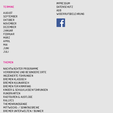
IMPRESSUM
TERMINE
DATENSCHUTZ
AGB
AUGUST
WIDERRUFSBELEHRUNG
SEPTEMBER
OKTOBER
NOVEMBER
DEZEMBER
JANUAR
FEBRUAR
MÄRZ
APRIL
MAI
JUNI
JULI
THEMEN
NACHTWÄCHTER PROGRAMME
VERBORGENE UND BESONDERE ORTE
INSZENIERTE FÜHRUNGEN
BREMEN KLASSISCH
BREMEN KULINARISCH
BREMEN FÜR KRIMIFANS
KINDER & SCHULKLASSEN FÜHRUNGEN
RUNDFAHRTEN
RADTOUREN & AUSFLÜGE
RALLYES
THEMENRUNDGÄNGE
MITTWOCHS- / SONNTAGSREIHE
BREMER UNTERWELTEN / BUNKER