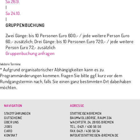
Sa 26.9.
|
Sa 24.10.
|
GRUPPENBUCHUNG
Zwei Gänge: bis 10 Personen Euro 600,- / jede weitere Person Euro
60,- zusätzlich; Drei Gänge: bis 10 Personen Euro 720,- / jede weitere
Person Euro 72,- zusätzlich
Gruppenbuchung anfragen
* Aufgrund organisatorischer Abhängigkeiten kann es zu
Programmänderungen kommen. Fragen Sie bitte ggf. kurz vor dem
Rundgangstermin nach, falls Sie einen ganz bestimmten Ort dabeihaben
möchten.
NAVIGATION
ADRESSE
STADTFÜHRUNGEN
STATTREISEN BREMEN
GUTSCHEINE
BAUMWOLLBÖRSE, RAUM 334
ÜBER UNS
WACHTSTR. 24, 28195 BREMEN
JOBS
TEL.: 0421 / 430 56 56
CARD
FAX: 0421 / 430 56 54
KONTAKT
INFO(AT)STATTREISEN-BREMEN.DE