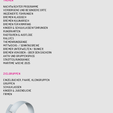
THEMEN
NACHTWÄCHTER PROGRAMME
VERBORGENE UND BESONDERE ORTE
INSZENIERTE FÜHRUNGEN
BREMEN KLASSISCH
BREMEN KULINARISCH
BREMEN FÜR KRIMIFANS
KINDER & SCHULKLASSEN FÜHRUNGEN
RUNDFAHRTEN
RADTOUREN & AUSFLÜGE
RALLYES
THEMENRUNDGÄNGE
MITTWOCHS- / SONNTAGSREIHE
BREMER UNTERWELTEN / BUNKER
BREMEN VON OBEN - ÜBER DEN DÄCHERN
AKTIV UND GRUPPENSPASS
STADTTEILRUNDGÄNGE
MARITIME WOCHE 2025
ZIELGRUPPEN
EINZELBUCHER, PAARE, KLEINGRUPPEN
GRUPPEN
SCHULKLASSEN
KINDER & JUGENDLICHE
FIRMEN