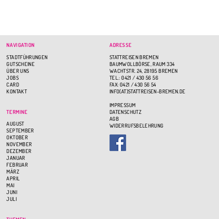
NAVIGATION
ADRESSE
STADTFÜHRUNGEN
STATTREISEN BREMEN
GUTSCHEINE
BAUMWOLLBÖRSE, RAUM 334
ÜBER UNS
WACHTSTR. 24, 28195 BREMEN
JOBS
TEL.: 0421 / 430 56 56
CARD
FAX: 0421 / 430 56 54
KONTAKT
INFO(AT)STATTREISEN-BREMEN.DE
IMPRESSUM
TERMINE
DATENSCHUTZ
AGB
AUGUST
WIDERRUFSBELEHRUNG
SEPTEMBER
OKTOBER
NOVEMBER
DEZEMBER
JANUAR
FEBRUAR
MÄRZ
APRIL
MAI
JUNI
JULI