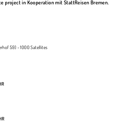
ce project in Kooperation mit StattReisen Bremen.
hof 59) - 1000 Satellites
HR
HR