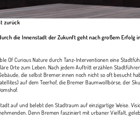
st zurück
rch die Innenstadt der Zukunft geht nach großem Erfolg im
le Of Curious Nature durch Tanz-Interventionen eine Stadtfüh
re Orte zum Leben. Nach jedem Auftritt erzählen Stadtführer
bäude, die selbst Bremer:innen noch nicht so oft besucht hab
ellites) auf dem Teerhof, die Bremer Baumwollbörse, der Sk
Domshof.
adt auf und belebt den Stadtraum auf einzigartige Weise. Visi
hmenden. Denn Bremen fasziniert mit urbaner Vielfalt, gelebt