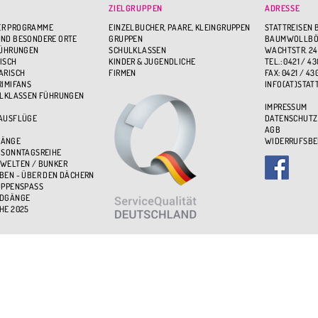
ZIELGRUPPEN
ADRESSE
R PROGRAMME
EINZELBUCHER, PAARE, KLEINGRUPPEN
STATTREISEN 
ND BESONDERE ORTE
GRUPPEN
BAUMWOLLBÖR
FÜHRUNGEN
SCHULKLASSEN
WACHTSTR. 24
ISCH
KINDER & JUGENDLICHE
TEL.: 0421 / 43
ARISCH
FIRMEN
FAX: 0421 / 43
RIMIFANS
INFO(AT)STAT
ULKLASSEN FÜHRUNGEN
IMPRESSUM
 AUSFLÜGE
DATENSCHUTZ
AGB
GÄNGE
WIDERRUFSB
 SONNTAGSREIHE
WELTEN / BUNKER
BEN - ÜBER DEN DÄCHERN
UPPENSPASS
NDGÄNGE
HE 2025