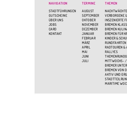
NAVIGATION
TERMINE
THEMEN
STADTFÜHRUNGEN
AUGUST
NACHTWÄCHTE
GUTSCHEINE
SEPTEMBER
VERBORGENE U
ÜBER UNS
OKTOBER
INSZENIERTE 
JOBS
NOVEMBER
BREMEN KLASS
CARD
DEZEMBER
BREMEN KULIN
KONTAKT
JANUAR
BREMEN FÜR K
FEBRUAR
KINDER & SCH
MÄRZ
RUNDFAHRTEN
APRIL
RADTOUREN &
MAI
RALLYES
JUNI
THEMENRUND
JULI
MITTWOCHS- /
BREMER UNTER
BREMEN VON O
AKTIV UND GR
STADTTEILRU
MARITIME WOC