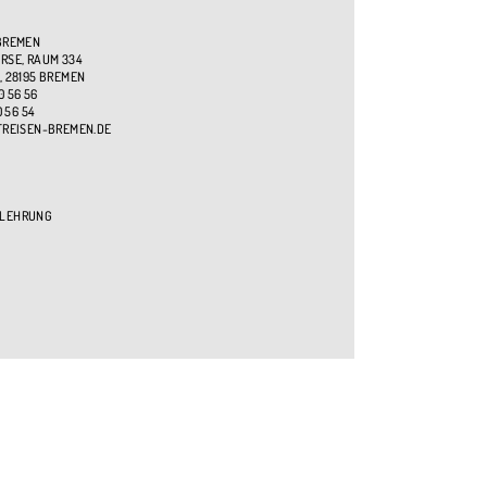
BREMEN
SE, RAUM 334
, 28195 BREMEN
0 56 56
0 56 54
TREISEN-BREMEN.DE
ELEHRUNG