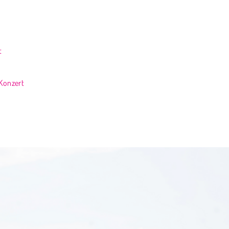
t
 Konzert