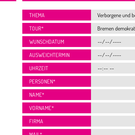
THEMA
TOUR
*
WUNSCHDATUM
AUSWEICHTERMIN
UHRZEIT
PERSONEN
*
NAME
*
VORNAME
*
FIRMA
MAIL
*