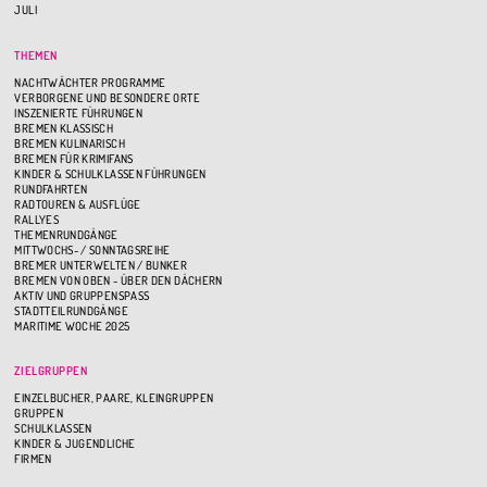
JULI
THEMEN
NACHTWÄCHTER PROGRAMME
VERBORGENE UND BESONDERE ORTE
INSZENIERTE FÜHRUNGEN
BREMEN KLASSISCH
BREMEN KULINARISCH
BREMEN FÜR KRIMIFANS
KINDER & SCHULKLASSEN FÜHRUNGEN
RUNDFAHRTEN
RADTOUREN & AUSFLÜGE
RALLYES
THEMENRUNDGÄNGE
MITTWOCHS- / SONNTAGSREIHE
BREMER UNTERWELTEN / BUNKER
BREMEN VON OBEN - ÜBER DEN DÄCHERN
AKTIV UND GRUPPENSPASS
STADTTEILRUNDGÄNGE
MARITIME WOCHE 2025
ZIELGRUPPEN
EINZELBUCHER, PAARE, KLEINGRUPPEN
GRUPPEN
SCHULKLASSEN
KINDER & JUGENDLICHE
FIRMEN