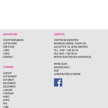
NAVIGATION
ADRESSE
STADTFÜHRUNGEN
STATTREISEN BREMEN
GUTSCHEINE
BAUMWOLLBÖRSE, RAUM 334
ÜBER UNS
WACHTSTR. 24, 28195 BREMEN
JOBS
TEL.: 0421 / 430 56 56
CARD
FAX: 0421 / 430 56 54
KONTAKT
INFO(AT)STATTREISEN-BREMEN.DE
IMPRESSUM
TERMINE
DATENSCHUTZ
AGB
AUGUST
WIDERRUFSBELEHRUNG
SEPTEMBER
OKTOBER
NOVEMBER
DEZEMBER
JANUAR
FEBRUAR
MÄRZ
APRIL
MAI
JUNI