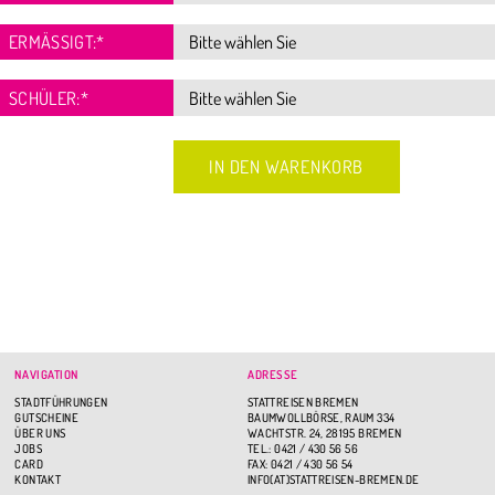
ERMÄSSIGT:
*
SCHÜLER:
*
NAVIGATION
ADRESSE
STADTFÜHRUNGEN
STATTREISEN BREMEN
GUTSCHEINE
BAUMWOLLBÖRSE, RAUM 334
ÜBER UNS
WACHTSTR. 24, 28195 BREMEN
JOBS
TEL.: 0421 / 430 56 56
CARD
FAX: 0421 / 430 56 54
KONTAKT
INFO(AT)STATTREISEN-BREMEN.DE