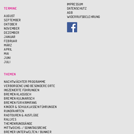
IMPRESSUM
TERMINE
DATENSCHUTZ
AGB
AUGUST
WIDERRUFSBELEHRUNG
SEPTEMBER
OKTOBER
NOVEMBER
DEZEMBER
JANUAR
FEBRUAR
MÄRZ
APRIL
MAI
JUNI
JULI
THEMEN
NACHTWÄCHTER PROGRAMME
VERBORGENE UND BESONDERE ORTE
INSZENIERTE FÜHRUNGEN
BREMEN KLASSISCH
BREMEN KULINARISCH
BREMEN FÜR KRIMIFANS
KINDER & SCHULKLASSEN FÜHRUNGEN
RUNDFAHRTEN
RADTOUREN & AUSFLÜGE
RALLYES
THEMENRUNDGÄNGE
MITTWOCHS- / SONNTAGSREIHE
BREMER UNTERWELTEN / BUNKER