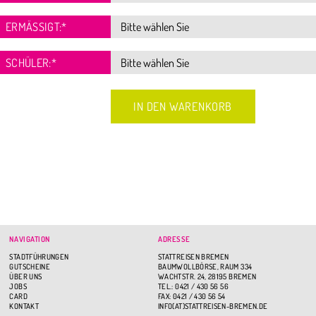
ERMÄSSIGT:
*
SCHÜLER:
*
NAVIGATION
ADRESSE
STADTFÜHRUNGEN
STATTREISEN BREMEN
GUTSCHEINE
BAUMWOLLBÖRSE, RAUM 334
ÜBER UNS
WACHTSTR. 24, 28195 BREMEN
JOBS
TEL.: 0421 / 430 56 56
CARD
FAX: 0421 / 430 56 54
KONTAKT
INFO(AT)STATTREISEN-BREMEN.DE