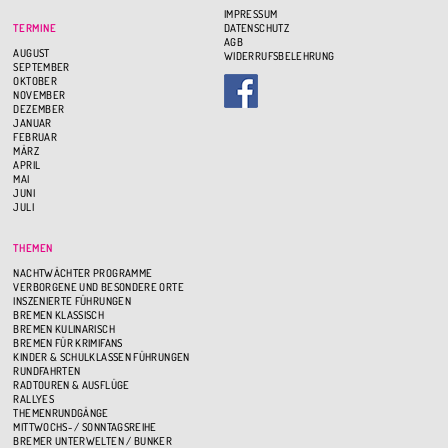
IMPRESSUM
TERMINE
DATENSCHUTZ
AGB
AUGUST
WIDERRUFSBELEHRUNG
SEPTEMBER
OKTOBER
NOVEMBER
DEZEMBER
JANUAR
FEBRUAR
MÄRZ
APRIL
MAI
JUNI
JULI
THEMEN
NACHTWÄCHTER PROGRAMME
VERBORGENE UND BESONDERE ORTE
INSZENIERTE FÜHRUNGEN
BREMEN KLASSISCH
BREMEN KULINARISCH
BREMEN FÜR KRIMIFANS
KINDER & SCHULKLASSEN FÜHRUNGEN
RUNDFAHRTEN
RADTOUREN & AUSFLÜGE
RALLYES
THEMENRUNDGÄNGE
MITTWOCHS- / SONNTAGSREIHE
BREMER UNTERWELTEN / BUNKER