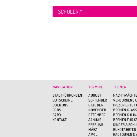
SCHÜLER:
*
NAVIGATION
TERMINE
THEMEN
STADTFÜHRUNGEN
AUGUST
NACHTWÄCHTE
GUTSCHEINE
SEPTEMBER
VERBORGENE U
ÜBER UNS
OKTOBER
INSZENIERTE 
JOBS
NOVEMBER
BREMEN KLASS
CARD
DEZEMBER
BREMEN KULIN
KONTAKT
JANUAR
BREMEN FÜR K
FEBRUAR
KINDER & SCH
MÄRZ
RUNDFAHRTEN
APRIL
RADTOUREN &