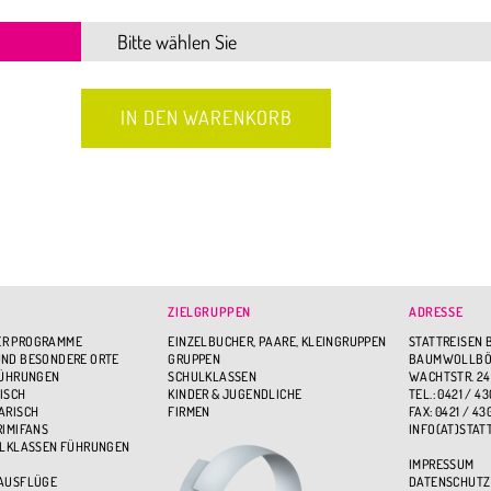
ZIELGRUPPEN
ADRESSE
R PROGRAMME
EINZELBUCHER, PAARE, KLEINGRUPPEN
STATTREISEN 
ND BESONDERE ORTE
GRUPPEN
BAUMWOLLBÖR
FÜHRUNGEN
SCHULKLASSEN
WACHTSTR. 24
ISCH
KINDER & JUGENDLICHE
TEL.: 0421 / 43
ARISCH
FIRMEN
FAX: 0421 / 43
RIMIFANS
INFO(AT)STAT
ULKLASSEN FÜHRUNGEN
IMPRESSUM
 AUSFLÜGE
DATENSCHUTZ