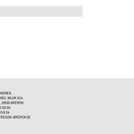
BREMEN
SE, RAUM 334
, 28195 BREMEN
0 56 56
0 56 54
TREISEN-BREMEN.DE