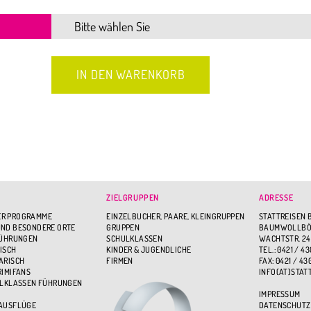
ZIELGRUPPEN
ADRESSE
R PROGRAMME
EINZELBUCHER, PAARE, KLEINGRUPPEN
STATTREISEN 
ND BESONDERE ORTE
GRUPPEN
BAUMWOLLBÖR
FÜHRUNGEN
SCHULKLASSEN
WACHTSTR. 24
ISCH
KINDER & JUGENDLICHE
TEL.: 0421 / 43
ARISCH
FIRMEN
FAX: 0421 / 43
RIMIFANS
INFO(AT)STAT
ULKLASSEN FÜHRUNGEN
IMPRESSUM
 AUSFLÜGE
DATENSCHUTZ