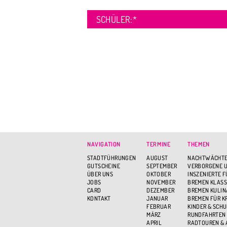
SCHÜLER:
*
NAVIGATION
TERMINE
THEMEN
STADTFÜHRUNGEN
AUGUST
NACHTWÄCHTE
GUTSCHEINE
SEPTEMBER
VERBORGENE U
ÜBER UNS
OKTOBER
INSZENIERTE 
JOBS
NOVEMBER
BREMEN KLASS
CARD
DEZEMBER
BREMEN KULIN
KONTAKT
JANUAR
BREMEN FÜR K
FEBRUAR
KINDER & SCH
MÄRZ
RUNDFAHRTEN
APRIL
RADTOUREN &