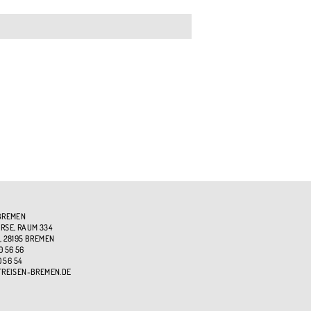
BREMEN
SE, RAUM 334
, 28195 BREMEN
0 56 56
0 56 54
TREISEN-BREMEN.DE