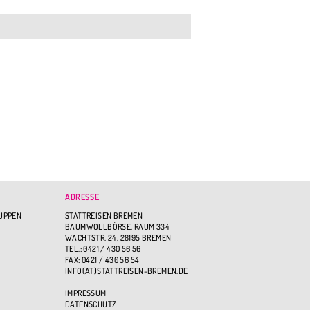
ADRESSE
RUPPEN
STATTREISEN BREMEN
BAUMWOLLBÖRSE, RAUM 334
WACHTSTR. 24, 28195 BREMEN
TEL.: 0421 / 430 56 56
FAX: 0421 / 430 56 54
INFO(AT)STATTREISEN-BREMEN.DE
IMPRESSUM
DATENSCHUTZ