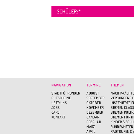
SCHÜLER:
*
NAVIGATION
TERMINE
THEMEN
STADTFÜHRUNGEN
AUGUST
NACHTWÄCHTE
GUTSCHEINE
SEPTEMBER
VERBORGENE U
ÜBER UNS
OKTOBER
INSZENIERTE 
JOBS
NOVEMBER
BREMEN KLASS
CARD
DEZEMBER
BREMEN KULIN
KONTAKT
JANUAR
BREMEN FÜR K
FEBRUAR
KINDER & SCH
MÄRZ
RUNDFAHRTEN
APRIL
RADTOUREN &