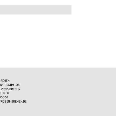
BREMEN
SE, RAUM 334
, 28195 BREMEN
0 56 56
0 56 54
TREISEN-BREMEN.DE