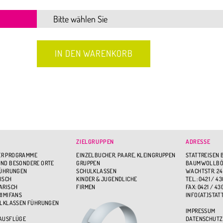
ZIELGRUPPEN
ADRESSE
R PROGRAMME
EINZELBUCHER, PAARE, KLEINGRUPPEN
STATTREISEN 
ND BESONDERE ORTE
GRUPPEN
BAUMWOLLBÖR
FÜHRUNGEN
SCHULKLASSEN
WACHTSTR. 24
ISCH
KINDER & JUGENDLICHE
TEL.: 0421 / 43
ARISCH
FIRMEN
FAX: 0421 / 43
RIMIFANS
INFO(AT)STAT
ULKLASSEN FÜHRUNGEN
IMPRESSUM
 AUSFLÜGE
DATENSCHUTZ