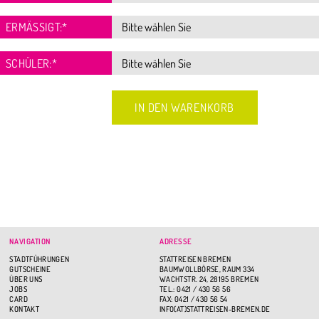
ERMÄSSIGT:
*
SCHÜLER:
*
NAVIGATION
ADRESSE
STADTFÜHRUNGEN
STATTREISEN BREMEN
GUTSCHEINE
BAUMWOLLBÖRSE, RAUM 334
ÜBER UNS
WACHTSTR. 24, 28195 BREMEN
JOBS
TEL.: 0421 / 430 56 56
CARD
FAX: 0421 / 430 56 54
KONTAKT
INFO(AT)STATTREISEN-BREMEN.DE