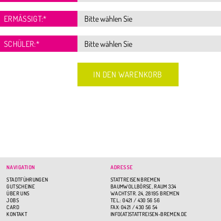
ERMÄSSIGT:
*
SCHÜLER:
*
NAVIGATION
ADRESSE
STADTFÜHRUNGEN
STATTREISEN BREMEN
GUTSCHEINE
BAUMWOLLBÖRSE, RAUM 334
ÜBER UNS
WACHTSTR. 24, 28195 BREMEN
JOBS
TEL.: 0421 / 430 56 56
CARD
FAX: 0421 / 430 56 54
KONTAKT
INFO(AT)STATTREISEN-BREMEN.DE