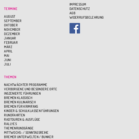
IMPRESSUM
TERMINE
DATENSCHUTZ
AGB
AUGUST
WIDERRUFSBELEHRUNG
SEPTEMBER
OKTOBER
NOVEMBER
DEZEMBER
JANUAR
FEBRUAR
MÄRZ
APRIL
MAI
JUNI
JULI
THEMEN
NACHTWÄCHTER PROGRAMME
VERBORGENE UND BESONDERE ORTE
INSZENIERTE FÜHRUNGEN
BREMEN KLASSISCH
BREMEN KULINARISCH
BREMEN FÜR KRIMIFANS
KINDER & SCHULKLASSEN FÜHRUNGEN
RUNDFAHRTEN
RADTOUREN & AUSFLÜGE
RALLYES
THEMENRUNDGÄNGE
MITTWOCHS- / SONNTAGSREIHE
BREMER UNTERWELTEN / BUNKER