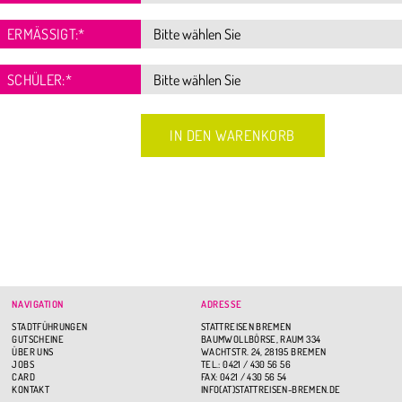
ERMÄSSIGT:
*
SCHÜLER:
*
NAVIGATION
ADRESSE
STADTFÜHRUNGEN
STATTREISEN BREMEN
GUTSCHEINE
BAUMWOLLBÖRSE, RAUM 334
ÜBER UNS
WACHTSTR. 24, 28195 BREMEN
JOBS
TEL.: 0421 / 430 56 56
CARD
FAX: 0421 / 430 56 54
KONTAKT
INFO(AT)STATTREISEN-BREMEN.DE