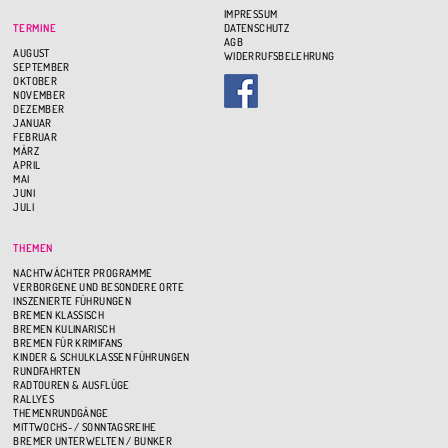
IMPRESSUM
TERMINE
DATENSCHUTZ
AGB
AUGUST
WIDERRUFSBELEHRUNG
SEPTEMBER
OKTOBER
NOVEMBER
DEZEMBER
JANUAR
FEBRUAR
MÄRZ
APRIL
MAI
JUNI
JULI
THEMEN
NACHTWÄCHTER PROGRAMME
VERBORGENE UND BESONDERE ORTE
INSZENIERTE FÜHRUNGEN
BREMEN KLASSISCH
BREMEN KULINARISCH
BREMEN FÜR KRIMIFANS
KINDER & SCHULKLASSEN FÜHRUNGEN
RUNDFAHRTEN
RADTOUREN & AUSFLÜGE
RALLYES
THEMENRUNDGÄNGE
MITTWOCHS- / SONNTAGSREIHE
BREMER UNTERWELTEN / BUNKER