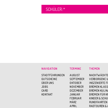
SCHÜLER:
*
NAVIGATION
TERMINE
THEMEN
STADTFÜHRUNGEN
AUGUST
NACHTWÄCHTE
GUTSCHEINE
SEPTEMBER
VERBORGENE U
ÜBER UNS
OKTOBER
INSZENIERTE 
JOBS
NOVEMBER
BREMEN KLASS
CARD
DEZEMBER
BREMEN KULIN
KONTAKT
JANUAR
BREMEN FÜR K
FEBRUAR
KINDER & SCH
MÄRZ
RUNDFAHRTEN
APRIL
RADTOUREN &