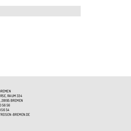
BREMEN
SE, RAUM 334
, 28195 BREMEN
0 56 56
0 56 54
TREISEN-BREMEN.DE