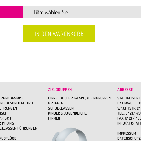
ZIELGRUPPEN
ADRESSE
R PROGRAMME
EINZELBUCHER, PAARE, KLEINGRUPPEN
STATTREISEN 
ND BESONDERE ORTE
GRUPPEN
BAUMWOLLBÖR
FÜHRUNGEN
SCHULKLASSEN
WACHTSTR. 24
ISCH
KINDER & JUGENDLICHE
TEL.: 0421 / 43
ARISCH
FIRMEN
FAX: 0421 / 43
RIMIFANS
INFO(AT)STAT
ULKLASSEN FÜHRUNGEN
IMPRESSUM
 AUSFLÜGE
DATENSCHUTZ