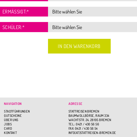
ERMÄSSIGT:
*
SCHÜLER:
*
NAVIGATION
ADRESSE
STADTFÜHRUNGEN
STATTREISEN BREMEN
GUTSCHEINE
BAUMWOLLBÖRSE, RAUM 334
ÜBER UNS
WACHTSTR. 24, 28195 BREMEN
JOBS
TEL.: 0421 / 430 56 56
CARD
FAX: 0421 / 430 56 54
KONTAKT
INFO(AT)STATTREISEN-BREMEN.DE