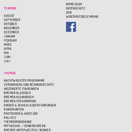
IMPRESSUM
TERMINE
DATENSCHUTZ
AGB
AUGUST
WIDERRUFSBELEHRUNG
SEPTEMBER
OKTOBER
NOVEMBER
DEZEMBER
JANUAR
FEBRUAR
MÄRZ
APRIL
MAI
JUNI
JULI
THEMEN
NACHTWÄCHTER PROGRAMME
VERBORGENE UND BESONDERE ORTE
INSZENIERTE FÜHRUNGEN
BREMEN KLASSISCH
BREMEN KULINARISCH
BREMEN FÜR KRIMIFANS
KINDER & SCHULKLASSEN FÜHRUNGEN
RUNDFAHRTEN
RADTOUREN & AUSFLÜGE
RALLYES
THEMENRUNDGÄNGE
MITTWOCHS- / SONNTAGSREIHE
BREMER UNTERWELTEN / BUNKER