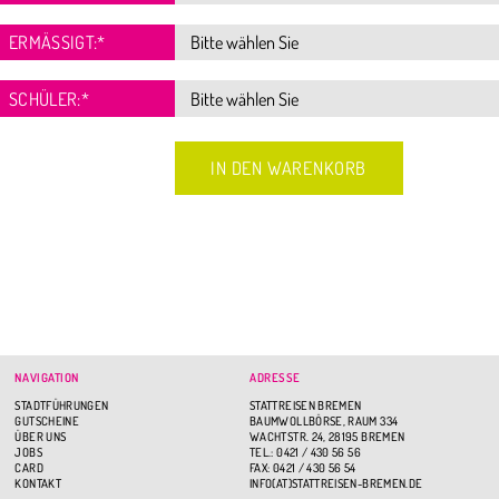
ERMÄSSIGT:
*
SCHÜLER:
*
NAVIGATION
ADRESSE
STADTFÜHRUNGEN
STATTREISEN BREMEN
GUTSCHEINE
BAUMWOLLBÖRSE, RAUM 334
ÜBER UNS
WACHTSTR. 24, 28195 BREMEN
JOBS
TEL.: 0421 / 430 56 56
CARD
FAX: 0421 / 430 56 54
KONTAKT
INFO(AT)STATTREISEN-BREMEN.DE