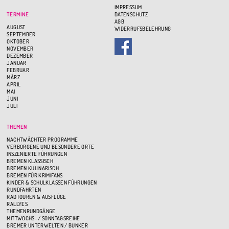
IMPRESSUM
TERMINE
DATENSCHUTZ
AGB
AUGUST
WIDERRUFSBELEHRUNG
SEPTEMBER
OKTOBER
NOVEMBER
DEZEMBER
JANUAR
FEBRUAR
MÄRZ
APRIL
MAI
JUNI
JULI
THEMEN
NACHTWÄCHTER PROGRAMME
VERBORGENE UND BESONDERE ORTE
INSZENIERTE FÜHRUNGEN
BREMEN KLASSISCH
BREMEN KULINARISCH
BREMEN FÜR KRIMIFANS
KINDER & SCHULKLASSEN FÜHRUNGEN
RUNDFAHRTEN
RADTOUREN & AUSFLÜGE
RALLYES
THEMENRUNDGÄNGE
MITTWOCHS- / SONNTAGSREIHE
BREMER UNTERWELTEN / BUNKER