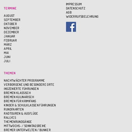
IMPRESSUM
TERMINE
DATENSCHUTZ
AGB
AUGUST
WIDERRUFSBELEHRUNG
SEPTEMBER
OKTOBER
NOVEMBER
DEZEMBER
JANUAR
FEBRUAR
MÄRZ
APRIL
MAI
JUNI
JULI
THEMEN
NACHTWÄCHTER PROGRAMME
VERBORGENE UND BESONDERE ORTE
INSZENIERTE FÜHRUNGEN
BREMEN KLASSISCH
BREMEN KULINARISCH
BREMEN FÜR KRIMIFANS
KINDER & SCHULKLASSEN FÜHRUNGEN
RUNDFAHRTEN
RADTOUREN & AUSFLÜGE
RALLYES
THEMENRUNDGÄNGE
MITTWOCHS- / SONNTAGSREIHE
BREMER UNTERWELTEN / BUNKER