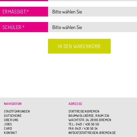
ERMÄSSIGT:
*
SCHÜLER:
*
NAVIGATION
ADRESSE
STADTFÜHRUNGEN
STATTREISEN BREMEN
GUTSCHEINE
BAUMWOLLBÖRSE, RAUM 334
ÜBER UNS
WACHTSTR. 24, 28195 BREMEN
JOBS
TEL.: 0421 / 430 56 56
CARD
FAX: 0421 / 430 56 54
KONTAKT
INFO(AT)STATTREISEN-BREMEN.DE