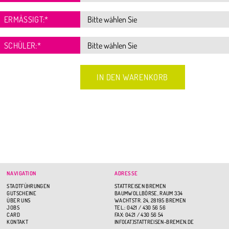
ERMÄSSIGT:
*
SCHÜLER:
*
NAVIGATION
ADRESSE
STADTFÜHRUNGEN
STATTREISEN BREMEN
GUTSCHEINE
BAUMWOLLBÖRSE, RAUM 334
ÜBER UNS
WACHTSTR. 24, 28195 BREMEN
JOBS
TEL.: 0421 / 430 56 56
CARD
FAX: 0421 / 430 56 54
KONTAKT
INFO(AT)STATTREISEN-BREMEN.DE