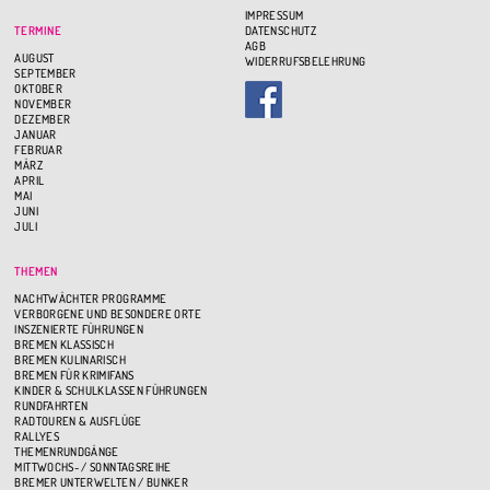
IMPRESSUM
TERMINE
DATENSCHUTZ
AGB
AUGUST
WIDERRUFSBELEHRUNG
SEPTEMBER
OKTOBER
NOVEMBER
DEZEMBER
JANUAR
FEBRUAR
MÄRZ
APRIL
MAI
JUNI
JULI
THEMEN
NACHTWÄCHTER PROGRAMME
VERBORGENE UND BESONDERE ORTE
INSZENIERTE FÜHRUNGEN
BREMEN KLASSISCH
BREMEN KULINARISCH
BREMEN FÜR KRIMIFANS
KINDER & SCHULKLASSEN FÜHRUNGEN
RUNDFAHRTEN
RADTOUREN & AUSFLÜGE
RALLYES
THEMENRUNDGÄNGE
MITTWOCHS- / SONNTAGSREIHE
BREMER UNTERWELTEN / BUNKER