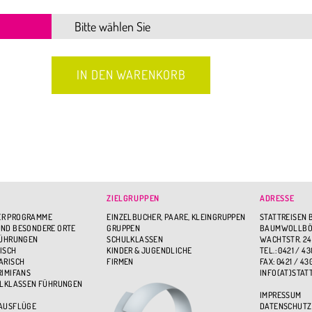
ZIELGRUPPEN
ADRESSE
R PROGRAMME
EINZELBUCHER, PAARE, KLEINGRUPPEN
STATTREISEN 
ND BESONDERE ORTE
GRUPPEN
BAUMWOLLBÖR
FÜHRUNGEN
SCHULKLASSEN
WACHTSTR. 24
ISCH
KINDER & JUGENDLICHE
TEL.: 0421 / 43
ARISCH
FIRMEN
FAX: 0421 / 43
RIMIFANS
INFO(AT)STAT
ULKLASSEN FÜHRUNGEN
IMPRESSUM
 AUSFLÜGE
DATENSCHUTZ