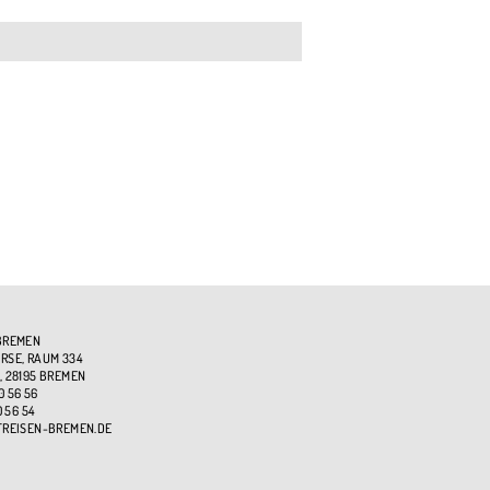
BREMEN
SE, RAUM 334
, 28195 BREMEN
0 56 56
0 56 54
TREISEN-BREMEN.DE