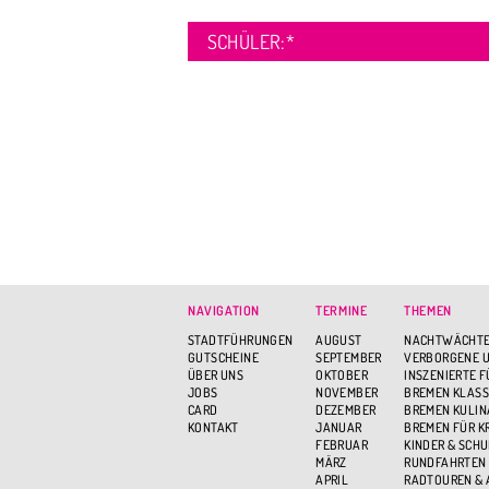
SCHÜLER:
*
NAVIGATION
TERMINE
THEMEN
STADTFÜHRUNGEN
AUGUST
NACHTWÄCHTE
GUTSCHEINE
SEPTEMBER
VERBORGENE U
ÜBER UNS
OKTOBER
INSZENIERTE 
JOBS
NOVEMBER
BREMEN KLASS
CARD
DEZEMBER
BREMEN KULIN
KONTAKT
JANUAR
BREMEN FÜR K
FEBRUAR
KINDER & SCH
MÄRZ
RUNDFAHRTEN
APRIL
RADTOUREN &