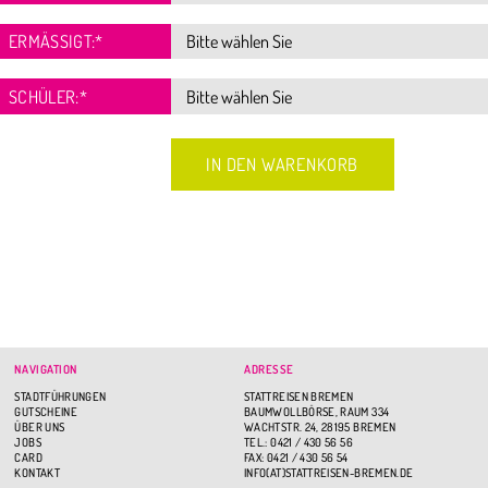
ERMÄSSIGT:
*
SCHÜLER:
*
NAVIGATION
ADRESSE
STADTFÜHRUNGEN
STATTREISEN BREMEN
GUTSCHEINE
BAUMWOLLBÖRSE, RAUM 334
ÜBER UNS
WACHTSTR. 24, 28195 BREMEN
JOBS
TEL.: 0421 / 430 56 56
CARD
FAX: 0421 / 430 56 54
KONTAKT
INFO(AT)STATTREISEN-BREMEN.DE