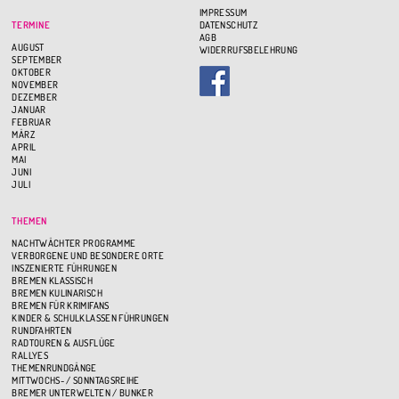
IMPRESSUM
TERMINE
DATENSCHUTZ
AGB
AUGUST
WIDERRUFSBELEHRUNG
SEPTEMBER
OKTOBER
NOVEMBER
DEZEMBER
JANUAR
FEBRUAR
MÄRZ
APRIL
MAI
JUNI
JULI
THEMEN
NACHTWÄCHTER PROGRAMME
VERBORGENE UND BESONDERE ORTE
INSZENIERTE FÜHRUNGEN
BREMEN KLASSISCH
BREMEN KULINARISCH
BREMEN FÜR KRIMIFANS
KINDER & SCHULKLASSEN FÜHRUNGEN
RUNDFAHRTEN
RADTOUREN & AUSFLÜGE
RALLYES
THEMENRUNDGÄNGE
MITTWOCHS- / SONNTAGSREIHE
BREMER UNTERWELTEN / BUNKER