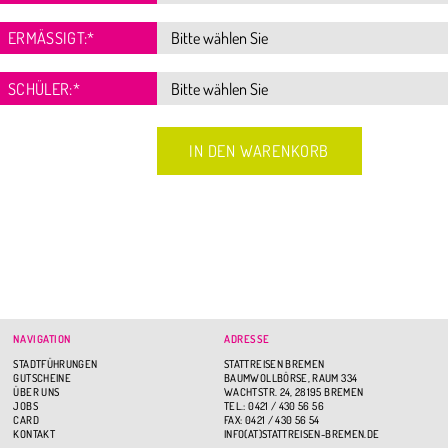
ERMÄSSIGT:
*
SCHÜLER:
*
NAVIGATION
ADRESSE
STADTFÜHRUNGEN
STATTREISEN BREMEN
GUTSCHEINE
BAUMWOLLBÖRSE, RAUM 334
ÜBER UNS
WACHTSTR. 24, 28195 BREMEN
JOBS
TEL.: 0421 / 430 56 56
CARD
FAX: 0421 / 430 56 54
KONTAKT
INFO(AT)STATTREISEN-BREMEN.DE