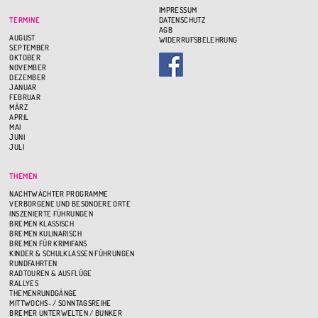
IMPRESSUM
TERMINE
DATENSCHUTZ
AGB
AUGUST
WIDERRUFSBELEHRUNG
SEPTEMBER
OKTOBER
NOVEMBER
DEZEMBER
JANUAR
FEBRUAR
MÄRZ
APRIL
MAI
JUNI
JULI
THEMEN
NACHTWÄCHTER PROGRAMME
VERBORGENE UND BESONDERE ORTE
INSZENIERTE FÜHRUNGEN
BREMEN KLASSISCH
BREMEN KULINARISCH
BREMEN FÜR KRIMIFANS
KINDER & SCHULKLASSEN FÜHRUNGEN
RUNDFAHRTEN
RADTOUREN & AUSFLÜGE
RALLYES
THEMENRUNDGÄNGE
MITTWOCHS- / SONNTAGSREIHE
BREMER UNTERWELTEN / BUNKER