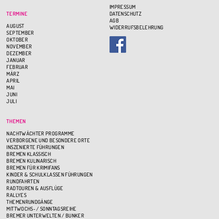
IMPRESSUM
TERMINE
DATENSCHUTZ
AGB
AUGUST
WIDERRUFSBELEHRUNG
SEPTEMBER
OKTOBER
NOVEMBER
DEZEMBER
JANUAR
FEBRUAR
MÄRZ
APRIL
MAI
JUNI
JULI
THEMEN
NACHTWÄCHTER PROGRAMME
VERBORGENE UND BESONDERE ORTE
INSZENIERTE FÜHRUNGEN
BREMEN KLASSISCH
BREMEN KULINARISCH
BREMEN FÜR KRIMIFANS
KINDER & SCHULKLASSEN FÜHRUNGEN
RUNDFAHRTEN
RADTOUREN & AUSFLÜGE
RALLYES
THEMENRUNDGÄNGE
MITTWOCHS- / SONNTAGSREIHE
BREMER UNTERWELTEN / BUNKER