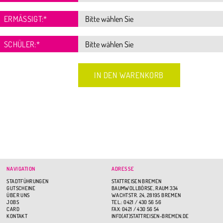
ERMÄSSIGT:
*
SCHÜLER:
*
NAVIGATION
ADRESSE
STADTFÜHRUNGEN
STATTREISEN BREMEN
GUTSCHEINE
BAUMWOLLBÖRSE, RAUM 334
ÜBER UNS
WACHTSTR. 24, 28195 BREMEN
JOBS
TEL.: 0421 / 430 56 56
CARD
FAX: 0421 / 430 56 54
KONTAKT
INFO(AT)STATTREISEN-BREMEN.DE