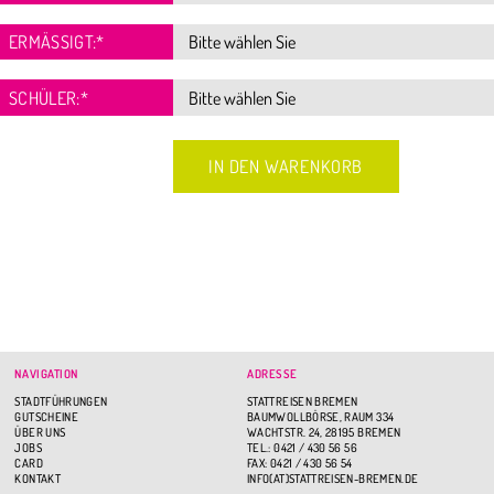
ERMÄSSIGT:
*
SCHÜLER:
*
NAVIGATION
ADRESSE
STADTFÜHRUNGEN
STATTREISEN BREMEN
GUTSCHEINE
BAUMWOLLBÖRSE, RAUM 334
ÜBER UNS
WACHTSTR. 24, 28195 BREMEN
JOBS
TEL.: 0421 / 430 56 56
CARD
FAX: 0421 / 430 56 54
KONTAKT
INFO(AT)STATTREISEN-BREMEN.DE