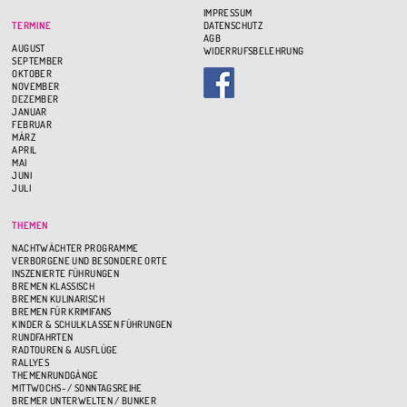
IMPRESSUM
TERMINE
DATENSCHUTZ
AGB
AUGUST
WIDERRUFSBELEHRUNG
SEPTEMBER
OKTOBER
NOVEMBER
DEZEMBER
JANUAR
FEBRUAR
MÄRZ
APRIL
MAI
JUNI
JULI
THEMEN
NACHTWÄCHTER PROGRAMME
VERBORGENE UND BESONDERE ORTE
INSZENIERTE FÜHRUNGEN
BREMEN KLASSISCH
BREMEN KULINARISCH
BREMEN FÜR KRIMIFANS
KINDER & SCHULKLASSEN FÜHRUNGEN
RUNDFAHRTEN
RADTOUREN & AUSFLÜGE
RALLYES
THEMENRUNDGÄNGE
MITTWOCHS- / SONNTAGSREIHE
BREMER UNTERWELTEN / BUNKER