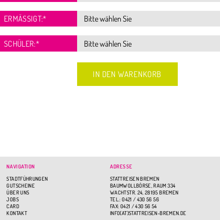
ERMÄSSIGT:
*
SCHÜLER:
*
NAVIGATION
ADRESSE
STADTFÜHRUNGEN
STATTREISEN BREMEN
GUTSCHEINE
BAUMWOLLBÖRSE, RAUM 334
ÜBER UNS
WACHTSTR. 24, 28195 BREMEN
JOBS
TEL.: 0421 / 430 56 56
CARD
FAX: 0421 / 430 56 54
KONTAKT
INFO(AT)STATTREISEN-BREMEN.DE