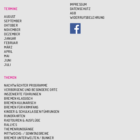
IMPRESSUM
TERMINE
DATENSCHUTZ
AGB
AUGUST
WIDERRUFSBELEHRUNG
SEPTEMBER
OKTOBER
NOVEMBER
DEZEMBER
JANUAR
FEBRUAR
MÄRZ
APRIL
MAI
JUNI
JULI
THEMEN
NACHTWÄCHTER PROGRAMME
VERBORGENE UND BESONDERE ORTE
INSZENIERTE FÜHRUNGEN
BREMEN KLASSISCH
BREMEN KULINARISCH
BREMEN FÜR KRIMIFANS
KINDER & SCHULKLASSEN FÜHRUNGEN
RUNDFAHRTEN
RADTOUREN & AUSFLÜGE
RALLYES
THEMENRUNDGÄNGE
MITTWOCHS- / SONNTAGSREIHE
BREMER UNTERWELTEN / BUNKER