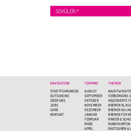
SCHÜLER:
*
NAVIGATION
TERMINE
THEMEN
STADTFÜHRUNGEN
AUGUST
NACHTWÄCHTE
GUTSCHEINE
SEPTEMBER
VERBORGENE U
ÜBER UNS
OKTOBER
INSZENIERTE 
JOBS
NOVEMBER
BREMEN KLASS
CARD
DEZEMBER
BREMEN KULIN
KONTAKT
JANUAR
BREMEN FÜR K
FEBRUAR
KINDER & SCH
MÄRZ
RUNDFAHRTEN
APRIL
RADTOUREN &