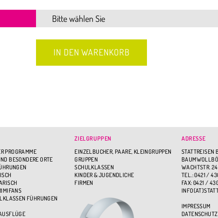
ZIELGRUPPEN
ADRESSE
R PROGRAMME
EINZELBUCHER, PAARE, KLEINGRUPPEN
STATTREISEN 
ND BESONDERE ORTE
GRUPPEN
BAUMWOLLBÖR
FÜHRUNGEN
SCHULKLASSEN
WACHTSTR. 24
ISCH
KINDER & JUGENDLICHE
TEL.: 0421 / 43
ARISCH
FIRMEN
FAX: 0421 / 43
RIMIFANS
INFO(AT)STAT
ULKLASSEN FÜHRUNGEN
IMPRESSUM
 AUSFLÜGE
DATENSCHUTZ