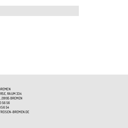
BREMEN
SE, RAUM 334
, 28195 BREMEN
0 56 56
0 56 54
TREISEN-BREMEN.DE