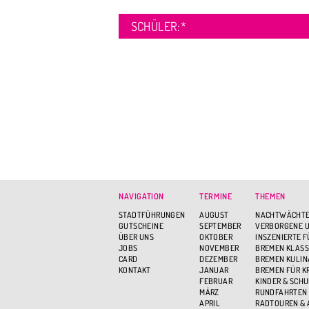
SCHÜLER:
*
NAVIGATION
TERMINE
THEMEN
STADTFÜHRUNGEN
AUGUST
NACHTWÄCHTE
GUTSCHEINE
SEPTEMBER
VERBORGENE U
ÜBER UNS
OKTOBER
INSZENIERTE 
JOBS
NOVEMBER
BREMEN KLASS
CARD
DEZEMBER
BREMEN KULIN
KONTAKT
JANUAR
BREMEN FÜR K
FEBRUAR
KINDER & SCH
MÄRZ
RUNDFAHRTEN
APRIL
RADTOUREN &