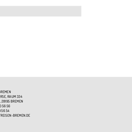
BREMEN
SE, RAUM 334
, 28195 BREMEN
0 56 56
0 56 54
TREISEN-BREMEN.DE