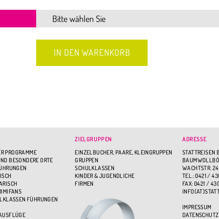
ZIELGRUPPEN
ADRESSE
R PROGRAMME
EINZELBUCHER, PAARE, KLEINGRUPPEN
STATTREISEN 
ND BESONDERE ORTE
GRUPPEN
BAUMWOLLBÖR
FÜHRUNGEN
SCHULKLASSEN
WACHTSTR. 24
ISCH
KINDER & JUGENDLICHE
TEL.: 0421 / 43
ARISCH
FIRMEN
FAX: 0421 / 43
RIMIFANS
INFO(AT)STAT
ULKLASSEN FÜHRUNGEN
IMPRESSUM
 AUSFLÜGE
DATENSCHUTZ