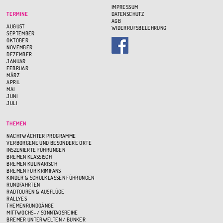
IMPRESSUM
TERMINE
DATENSCHUTZ
AGB
AUGUST
WIDERRUFSBELEHRUNG
SEPTEMBER
OKTOBER
NOVEMBER
DEZEMBER
JANUAR
FEBRUAR
MÄRZ
APRIL
MAI
JUNI
JULI
THEMEN
NACHTWÄCHTER PROGRAMME
VERBORGENE UND BESONDERE ORTE
INSZENIERTE FÜHRUNGEN
BREMEN KLASSISCH
BREMEN KULINARISCH
BREMEN FÜR KRIMIFANS
KINDER & SCHULKLASSEN FÜHRUNGEN
RUNDFAHRTEN
RADTOUREN & AUSFLÜGE
RALLYES
THEMENRUNDGÄNGE
MITTWOCHS- / SONNTAGSREIHE
BREMER UNTERWELTEN / BUNKER