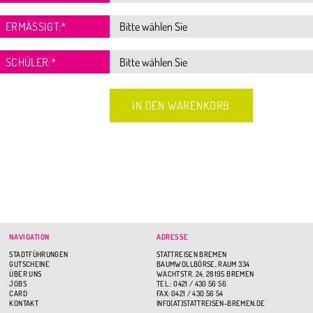
ERMÄSSIGT:
*
SCHÜLER:
*
NAVIGATION
ADRESSE
STADTFÜHRUNGEN
STATTREISEN BREMEN
GUTSCHEINE
BAUMWOLLBÖRSE, RAUM 334
ÜBER UNS
WACHTSTR. 24, 28195 BREMEN
JOBS
TEL.: 0421 / 430 56 56
CARD
FAX: 0421 / 430 56 54
KONTAKT
INFO(AT)STATTREISEN-BREMEN.DE