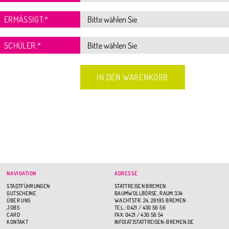
ERMÄSSIGT:
*
SCHÜLER:
*
NAVIGATION
ADRESSE
STADTFÜHRUNGEN
STATTREISEN BREMEN
GUTSCHEINE
BAUMWOLLBÖRSE, RAUM 334
ÜBER UNS
WACHTSTR. 24, 28195 BREMEN
JOBS
TEL.: 0421 / 430 56 56
CARD
FAX: 0421 / 430 56 54
KONTAKT
INFO(AT)STATTREISEN-BREMEN.DE