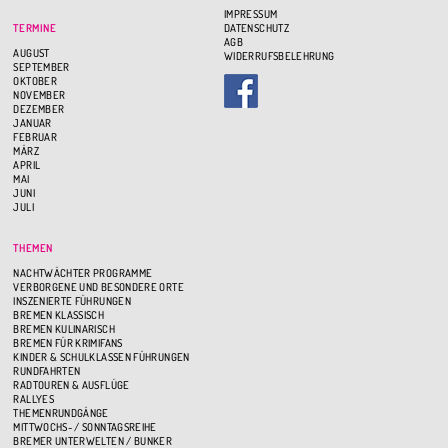
IMPRESSUM
TERMINE
DATENSCHUTZ
AGB
AUGUST
WIDERRUFSBELEHRUNG
SEPTEMBER
OKTOBER
NOVEMBER
DEZEMBER
JANUAR
FEBRUAR
MÄRZ
APRIL
MAI
JUNI
JULI
THEMEN
NACHTWÄCHTER PROGRAMME
VERBORGENE UND BESONDERE ORTE
INSZENIERTE FÜHRUNGEN
BREMEN KLASSISCH
BREMEN KULINARISCH
BREMEN FÜR KRIMIFANS
KINDER & SCHULKLASSEN FÜHRUNGEN
RUNDFAHRTEN
RADTOUREN & AUSFLÜGE
RALLYES
THEMENRUNDGÄNGE
MITTWOCHS- / SONNTAGSREIHE
BREMER UNTERWELTEN / BUNKER