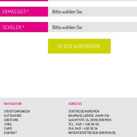
ERMÄSSIGT:
*
SCHÜLER:
*
NAVIGATION
ADRESSE
STADTFÜHRUNGEN
STATTREISEN BREMEN
GUTSCHEINE
BAUMWOLLBÖRSE, RAUM 334
ÜBER UNS
WACHTSTR. 24, 28195 BREMEN
JOBS
TEL.: 0421 / 430 56 56
CARD
FAX: 0421 / 430 56 54
KONTAKT
INFO(AT)STATTREISEN-BREMEN.DE