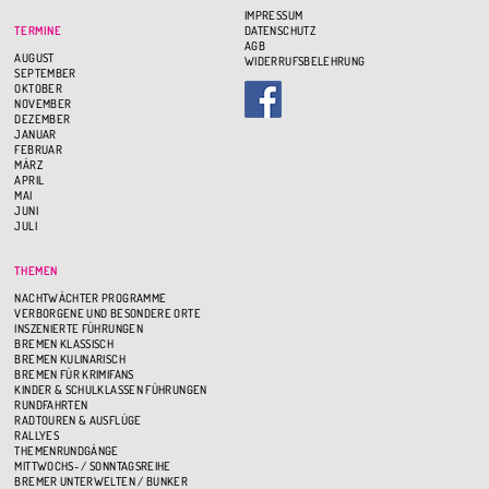
IMPRESSUM
TERMINE
DATENSCHUTZ
AGB
AUGUST
WIDERRUFSBELEHRUNG
SEPTEMBER
OKTOBER
NOVEMBER
DEZEMBER
JANUAR
FEBRUAR
MÄRZ
APRIL
MAI
JUNI
JULI
THEMEN
NACHTWÄCHTER PROGRAMME
VERBORGENE UND BESONDERE ORTE
INSZENIERTE FÜHRUNGEN
BREMEN KLASSISCH
BREMEN KULINARISCH
BREMEN FÜR KRIMIFANS
KINDER & SCHULKLASSEN FÜHRUNGEN
RUNDFAHRTEN
RADTOUREN & AUSFLÜGE
RALLYES
THEMENRUNDGÄNGE
MITTWOCHS- / SONNTAGSREIHE
BREMER UNTERWELTEN / BUNKER