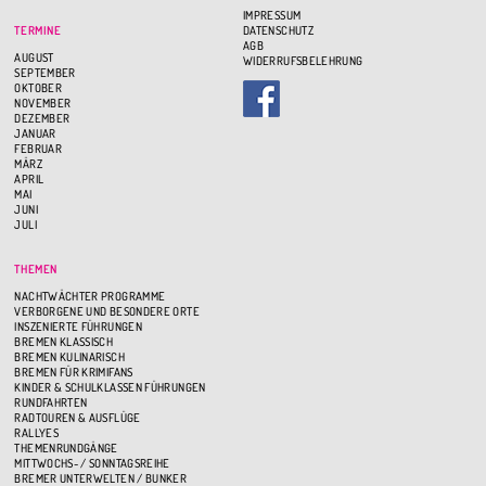
IMPRESSUM
TERMINE
DATENSCHUTZ
AGB
AUGUST
WIDERRUFSBELEHRUNG
SEPTEMBER
OKTOBER
NOVEMBER
DEZEMBER
JANUAR
FEBRUAR
MÄRZ
APRIL
MAI
JUNI
JULI
THEMEN
NACHTWÄCHTER PROGRAMME
VERBORGENE UND BESONDERE ORTE
INSZENIERTE FÜHRUNGEN
BREMEN KLASSISCH
BREMEN KULINARISCH
BREMEN FÜR KRIMIFANS
KINDER & SCHULKLASSEN FÜHRUNGEN
RUNDFAHRTEN
RADTOUREN & AUSFLÜGE
RALLYES
THEMENRUNDGÄNGE
MITTWOCHS- / SONNTAGSREIHE
BREMER UNTERWELTEN / BUNKER