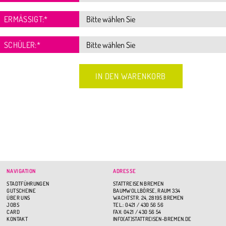
ERMÄSSIGT:
*
SCHÜLER:
*
NAVIGATION
ADRESSE
STADTFÜHRUNGEN
STATTREISEN BREMEN
GUTSCHEINE
BAUMWOLLBÖRSE, RAUM 334
ÜBER UNS
WACHTSTR. 24, 28195 BREMEN
JOBS
TEL.: 0421 / 430 56 56
CARD
FAX: 0421 / 430 56 54
KONTAKT
INFO(AT)STATTREISEN-BREMEN.DE