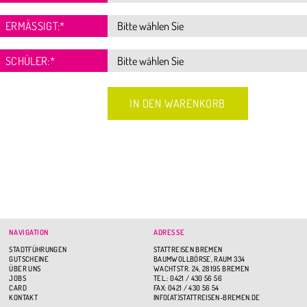
ERMÄSSIGT:
*
SCHÜLER:
*
NAVIGATION
ADRESSE
STADTFÜHRUNGEN
STATTREISEN BREMEN
GUTSCHEINE
BAUMWOLLBÖRSE, RAUM 334
ÜBER UNS
WACHTSTR. 24, 28195 BREMEN
JOBS
TEL.: 0421 / 430 56 56
CARD
FAX: 0421 / 430 56 54
KONTAKT
INFO(AT)STATTREISEN-BREMEN.DE