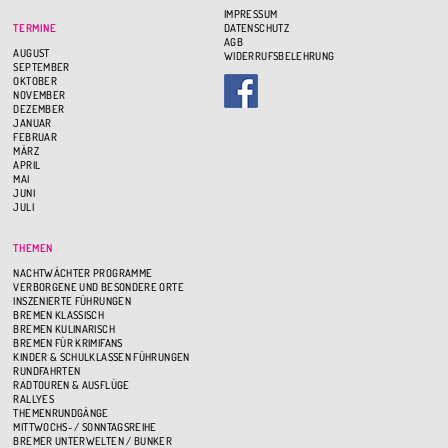
IMPRESSUM
TERMINE
DATENSCHUTZ
AGB
AUGUST
WIDERRUFSBELEHRUNG
SEPTEMBER
OKTOBER
NOVEMBER
DEZEMBER
JANUAR
FEBRUAR
MÄRZ
APRIL
MAI
JUNI
JULI
THEMEN
NACHTWÄCHTER PROGRAMME
VERBORGENE UND BESONDERE ORTE
INSZENIERTE FÜHRUNGEN
BREMEN KLASSISCH
BREMEN KULINARISCH
BREMEN FÜR KRIMIFANS
KINDER & SCHULKLASSEN FÜHRUNGEN
RUNDFAHRTEN
RADTOUREN & AUSFLÜGE
RALLYES
THEMENRUNDGÄNGE
MITTWOCHS- / SONNTAGSREIHE
BREMER UNTERWELTEN / BUNKER