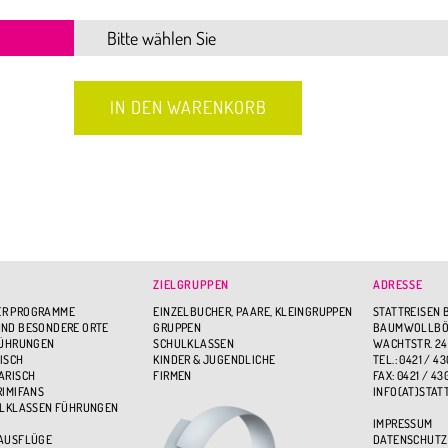
ZIELGRUPPEN
ADRESSE
R PROGRAMME
EINZELBUCHER, PAARE, KLEINGRUPPEN
STATTREISEN 
ND BESONDERE ORTE
GRUPPEN
BAUMWOLLBÖR
FÜHRUNGEN
SCHULKLASSEN
WACHTSTR. 24
ISCH
KINDER & JUGENDLICHE
TEL.: 0421 / 43
ARISCH
FIRMEN
FAX: 0421 / 43
RIMIFANS
INFO(AT)STAT
ULKLASSEN FÜHRUNGEN
IMPRESSUM
 AUSFLÜGE
DATENSCHUTZ