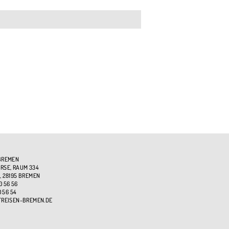
BREMEN
SE, RAUM 334
, 28195 BREMEN
0 56 56
0 56 54
TREISEN-BREMEN.DE