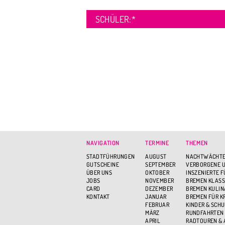
SCHÜLER:
*
NAVIGATION
TERMINE
THEMEN
STADTFÜHRUNGEN
AUGUST
NACHTWÄCHTE
GUTSCHEINE
SEPTEMBER
VERBORGENE U
ÜBER UNS
OKTOBER
INSZENIERTE 
JOBS
NOVEMBER
BREMEN KLASS
CARD
DEZEMBER
BREMEN KULIN
KONTAKT
JANUAR
BREMEN FÜR K
FEBRUAR
KINDER & SCH
MÄRZ
RUNDFAHRTEN
APRIL
RADTOUREN &