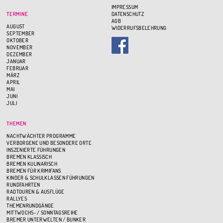
IMPRESSUM
TERMINE
DATENSCHUTZ
AGB
AUGUST
WIDERRUFSBELEHRUNG
SEPTEMBER
OKTOBER
NOVEMBER
DEZEMBER
JANUAR
FEBRUAR
MÄRZ
APRIL
MAI
JUNI
JULI
THEMEN
NACHTWÄCHTER PROGRAMME
VERBORGENE UND BESONDERE ORTE
INSZENIERTE FÜHRUNGEN
BREMEN KLASSISCH
BREMEN KULINARISCH
BREMEN FÜR KRIMIFANS
KINDER & SCHULKLASSEN FÜHRUNGEN
RUNDFAHRTEN
RADTOUREN & AUSFLÜGE
RALLYES
THEMENRUNDGÄNGE
MITTWOCHS- / SONNTAGSREIHE
BREMER UNTERWELTEN / BUNKER