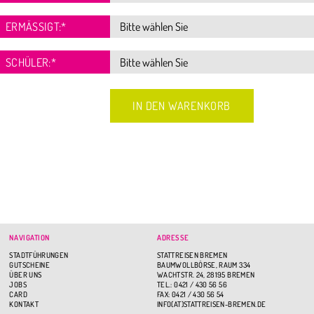
ERMÄSSIGT:
*
SCHÜLER:
*
NAVIGATION
ADRESSE
STADTFÜHRUNGEN
STATTREISEN BREMEN
GUTSCHEINE
BAUMWOLLBÖRSE, RAUM 334
ÜBER UNS
WACHTSTR. 24, 28195 BREMEN
JOBS
TEL.: 0421 / 430 56 56
CARD
FAX: 0421 / 430 56 54
KONTAKT
INFO(AT)STATTREISEN-BREMEN.DE