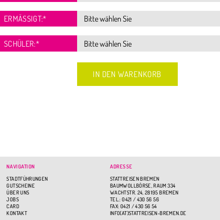
ERMÄSSIGT:
*
SCHÜLER:
*
NAVIGATION
ADRESSE
STADTFÜHRUNGEN
STATTREISEN BREMEN
GUTSCHEINE
BAUMWOLLBÖRSE, RAUM 334
ÜBER UNS
WACHTSTR. 24, 28195 BREMEN
JOBS
TEL.: 0421 / 430 56 56
CARD
FAX: 0421 / 430 56 54
KONTAKT
INFO(AT)STATTREISEN-BREMEN.DE