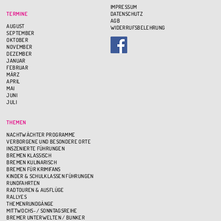
IMPRESSUM
TERMINE
DATENSCHUTZ
AGB
AUGUST
WIDERRUFSBELEHRUNG
SEPTEMBER
OKTOBER
NOVEMBER
DEZEMBER
JANUAR
FEBRUAR
MÄRZ
APRIL
MAI
JUNI
JULI
THEMEN
NACHTWÄCHTER PROGRAMME
VERBORGENE UND BESONDERE ORTE
INSZENIERTE FÜHRUNGEN
BREMEN KLASSISCH
BREMEN KULINARISCH
BREMEN FÜR KRIMIFANS
KINDER & SCHULKLASSEN FÜHRUNGEN
RUNDFAHRTEN
RADTOUREN & AUSFLÜGE
RALLYES
THEMENRUNDGÄNGE
MITTWOCHS- / SONNTAGSREIHE
BREMER UNTERWELTEN / BUNKER