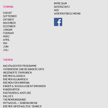
IMPRESSUM
TERMINE
DATENSCHUTZ
AGB
AUGUST
WIDERRUFSBELEHRUNG
SEPTEMBER
OKTOBER
NOVEMBER
DEZEMBER
JANUAR
FEBRUAR
MÄRZ
APRIL
MAI
JUNI
JULI
THEMEN
NACHTWÄCHTER PROGRAMME
VERBORGENE UND BESONDERE ORTE
INSZENIERTE FÜHRUNGEN
BREMEN KLASSISCH
BREMEN KULINARISCH
BREMEN FÜR KRIMIFANS
KINDER & SCHULKLASSEN FÜHRUNGEN
RUNDFAHRTEN
RADTOUREN & AUSFLÜGE
RALLYES
THEMENRUNDGÄNGE
MITTWOCHS- / SONNTAGSREIHE
BREMER UNTERWELTEN / BUNKER