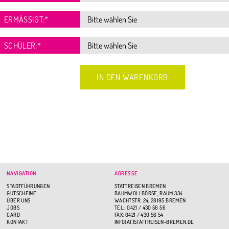
ERMÄSSIGT:
*
SCHÜLER:
*
NAVIGATION
ADRESSE
STADTFÜHRUNGEN
STATTREISEN BREMEN
GUTSCHEINE
BAUMWOLLBÖRSE, RAUM 334
ÜBER UNS
WACHTSTR. 24, 28195 BREMEN
JOBS
TEL.: 0421 / 430 56 56
CARD
FAX: 0421 / 430 56 54
KONTAKT
INFO(AT)STATTREISEN-BREMEN.DE