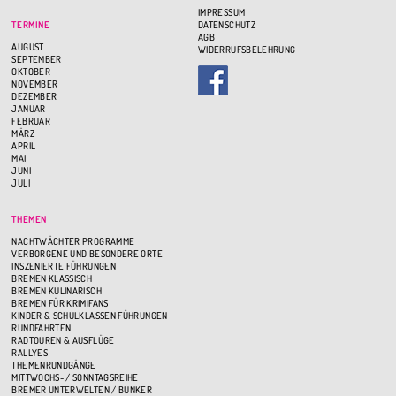
IMPRESSUM
TERMINE
DATENSCHUTZ
AGB
AUGUST
WIDERRUFSBELEHRUNG
SEPTEMBER
OKTOBER
NOVEMBER
DEZEMBER
JANUAR
FEBRUAR
MÄRZ
APRIL
MAI
JUNI
JULI
THEMEN
NACHTWÄCHTER PROGRAMME
VERBORGENE UND BESONDERE ORTE
INSZENIERTE FÜHRUNGEN
BREMEN KLASSISCH
BREMEN KULINARISCH
BREMEN FÜR KRIMIFANS
KINDER & SCHULKLASSEN FÜHRUNGEN
RUNDFAHRTEN
RADTOUREN & AUSFLÜGE
RALLYES
THEMENRUNDGÄNGE
MITTWOCHS- / SONNTAGSREIHE
BREMER UNTERWELTEN / BUNKER