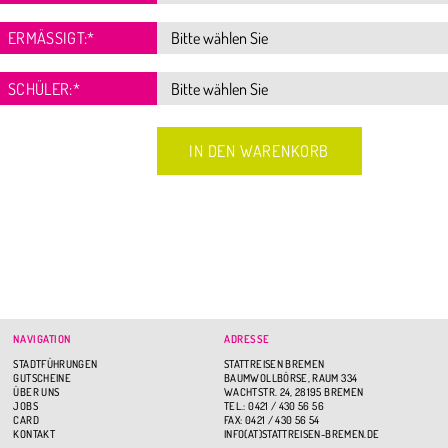
ERMÄSSIGT:
*
SCHÜLER:
*
NAVIGATION
ADRESSE
STADTFÜHRUNGEN
STATTREISEN BREMEN
GUTSCHEINE
BAUMWOLLBÖRSE, RAUM 334
ÜBER UNS
WACHTSTR. 24, 28195 BREMEN
JOBS
TEL.: 0421 / 430 56 56
CARD
FAX: 0421 / 430 56 54
KONTAKT
INFO(AT)STATTREISEN-BREMEN.DE