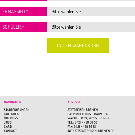
ERMÄSSIGT:
*
SCHÜLER:
*
NAVIGATION
ADRESSE
STADTFÜHRUNGEN
STATTREISEN BREMEN
GUTSCHEINE
BAUMWOLLBÖRSE, RAUM 334
ÜBER UNS
WACHTSTR. 24, 28195 BREMEN
JOBS
TEL.: 0421 / 430 56 56
CARD
FAX: 0421 / 430 56 54
KONTAKT
INFO(AT)STATTREISEN-BREMEN.DE