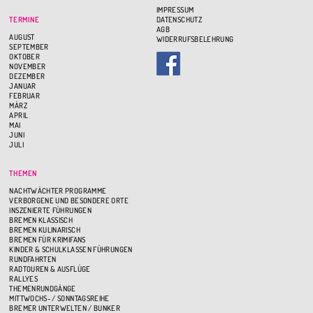
IMPRESSUM
TERMINE
DATENSCHUTZ
AGB
AUGUST
WIDERRUFSBELEHRUNG
SEPTEMBER
OKTOBER
NOVEMBER
DEZEMBER
JANUAR
FEBRUAR
MÄRZ
APRIL
MAI
JUNI
JULI
THEMEN
NACHTWÄCHTER PROGRAMME
VERBORGENE UND BESONDERE ORTE
INSZENIERTE FÜHRUNGEN
BREMEN KLASSISCH
BREMEN KULINARISCH
BREMEN FÜR KRIMIFANS
KINDER & SCHULKLASSEN FÜHRUNGEN
RUNDFAHRTEN
RADTOUREN & AUSFLÜGE
RALLYES
THEMENRUNDGÄNGE
MITTWOCHS- / SONNTAGSREIHE
BREMER UNTERWELTEN / BUNKER