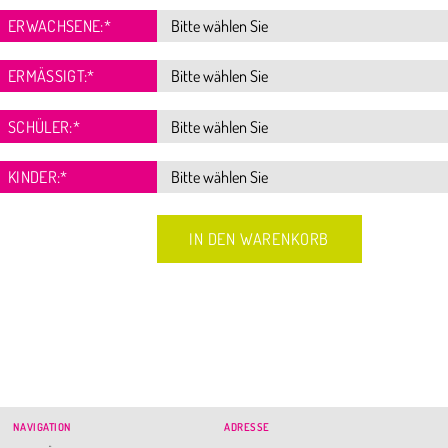
ERWACHSENE:
*
ERMÄSSIGT:
*
SCHÜLER:
*
KINDER:
*
NAVIGATION
ADRESSE