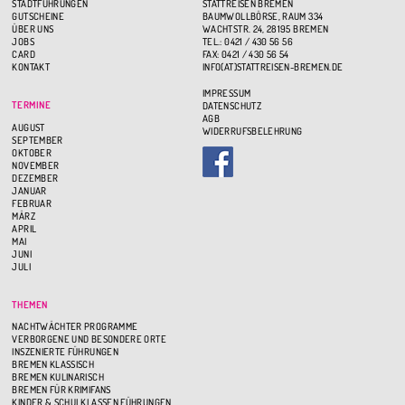
STADTFÜHRUNGEN
STATTREISEN BREMEN
GUTSCHEINE
BAUMWOLLBÖRSE, RAUM 334
ÜBER UNS
WACHTSTR. 24, 28195 BREMEN
JOBS
TEL.: 0421 / 430 56 56
CARD
FAX: 0421 / 430 56 54
KONTAKT
INFO(AT)STATTREISEN-BREMEN.DE
IMPRESSUM
TERMINE
DATENSCHUTZ
AGB
AUGUST
WIDERRUFSBELEHRUNG
SEPTEMBER
OKTOBER
NOVEMBER
DEZEMBER
JANUAR
FEBRUAR
MÄRZ
APRIL
MAI
JUNI
JULI
THEMEN
NACHTWÄCHTER PROGRAMME
VERBORGENE UND BESONDERE ORTE
INSZENIERTE FÜHRUNGEN
BREMEN KLASSISCH
BREMEN KULINARISCH
BREMEN FÜR KRIMIFANS
KINDER & SCHULKLASSEN FÜHRUNGEN