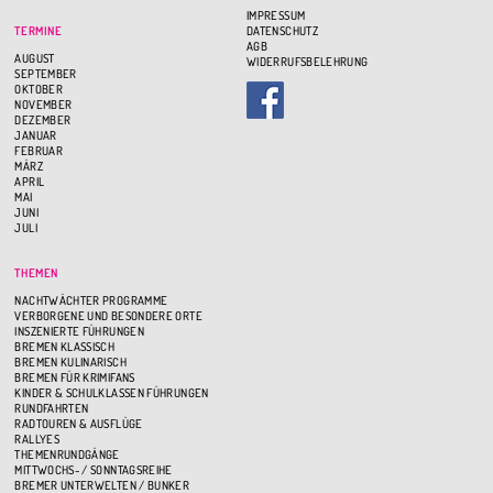
IMPRESSUM
TERMINE
DATENSCHUTZ
AGB
AUGUST
WIDERRUFSBELEHRUNG
SEPTEMBER
OKTOBER
NOVEMBER
DEZEMBER
JANUAR
FEBRUAR
MÄRZ
APRIL
MAI
JUNI
JULI
THEMEN
NACHTWÄCHTER PROGRAMME
VERBORGENE UND BESONDERE ORTE
INSZENIERTE FÜHRUNGEN
BREMEN KLASSISCH
BREMEN KULINARISCH
BREMEN FÜR KRIMIFANS
KINDER & SCHULKLASSEN FÜHRUNGEN
RUNDFAHRTEN
RADTOUREN & AUSFLÜGE
RALLYES
THEMENRUNDGÄNGE
MITTWOCHS- / SONNTAGSREIHE
BREMER UNTERWELTEN / BUNKER