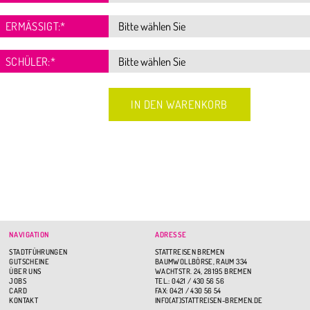
ERMÄSSIGT:
*
SCHÜLER:
*
NAVIGATION
ADRESSE
STADTFÜHRUNGEN
STATTREISEN BREMEN
GUTSCHEINE
BAUMWOLLBÖRSE, RAUM 334
ÜBER UNS
WACHTSTR. 24, 28195 BREMEN
JOBS
TEL.: 0421 / 430 56 56
CARD
FAX: 0421 / 430 56 54
KONTAKT
INFO(AT)STATTREISEN-BREMEN.DE