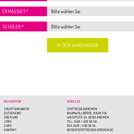
ERMÄSSIGT:
*
SCHÜLER:
*
NAVIGATION
ADRESSE
STADTFÜHRUNGEN
STATTREISEN BREMEN
GUTSCHEINE
BAUMWOLLBÖRSE, RAUM 334
ÜBER UNS
WACHTSTR. 24, 28195 BREMEN
JOBS
TEL.: 0421 / 430 56 56
CARD
FAX: 0421 / 430 56 54
KONTAKT
INFO(AT)STATTREISEN-BREMEN.DE