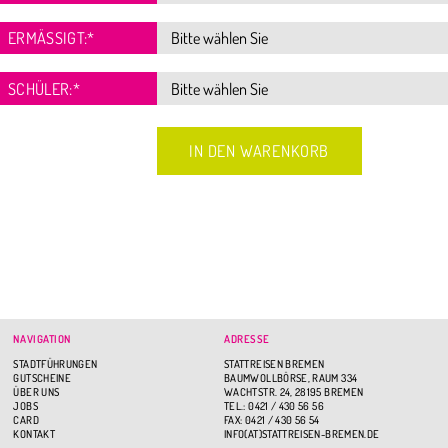
ERMÄSSIGT:
*
SCHÜLER:
*
NAVIGATION
ADRESSE
STADTFÜHRUNGEN
STATTREISEN BREMEN
GUTSCHEINE
BAUMWOLLBÖRSE, RAUM 334
ÜBER UNS
WACHTSTR. 24, 28195 BREMEN
JOBS
TEL.: 0421 / 430 56 56
CARD
FAX: 0421 / 430 56 54
KONTAKT
INFO(AT)STATTREISEN-BREMEN.DE