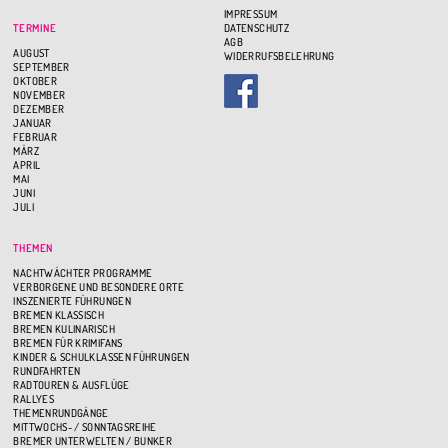
IMPRESSUM
TERMINE
DATENSCHUTZ
AGB
AUGUST
WIDERRUFSBELEHRUNG
SEPTEMBER
OKTOBER
NOVEMBER
DEZEMBER
JANUAR
FEBRUAR
MÄRZ
APRIL
MAI
JUNI
JULI
THEMEN
NACHTWÄCHTER PROGRAMME
VERBORGENE UND BESONDERE ORTE
INSZENIERTE FÜHRUNGEN
BREMEN KLASSISCH
BREMEN KULINARISCH
BREMEN FÜR KRIMIFANS
KINDER & SCHULKLASSEN FÜHRUNGEN
RUNDFAHRTEN
RADTOUREN & AUSFLÜGE
RALLYES
THEMENRUNDGÄNGE
MITTWOCHS- / SONNTAGSREIHE
BREMER UNTERWELTEN / BUNKER