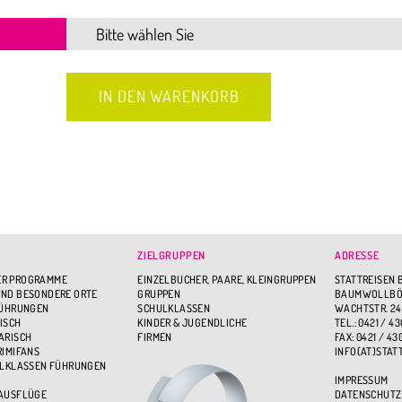
ZIELGRUPPEN
ADRESSE
R PROGRAMME
EINZELBUCHER, PAARE, KLEINGRUPPEN
STATTREISEN 
ND BESONDERE ORTE
GRUPPEN
BAUMWOLLBÖR
FÜHRUNGEN
SCHULKLASSEN
WACHTSTR. 24
ISCH
KINDER & JUGENDLICHE
TEL.: 0421 / 43
ARISCH
FIRMEN
FAX: 0421 / 43
RIMIFANS
INFO(AT)STAT
ULKLASSEN FÜHRUNGEN
IMPRESSUM
 AUSFLÜGE
DATENSCHUTZ