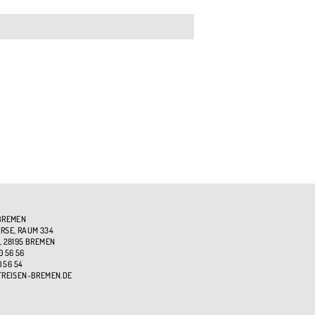
BREMEN
SE, RAUM 334
, 28195 BREMEN
0 56 56
0 56 54
TREISEN-BREMEN.DE