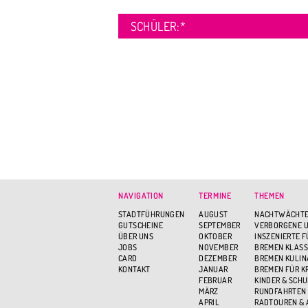
SCHÜLER:
*
NAVIGATION
TERMINE
THEMEN
STADTFÜHRUNGEN
AUGUST
NACHTWÄCHTE
GUTSCHEINE
SEPTEMBER
VERBORGENE U
ÜBER UNS
OKTOBER
INSZENIERTE 
JOBS
NOVEMBER
BREMEN KLASS
CARD
DEZEMBER
BREMEN KULIN
KONTAKT
JANUAR
BREMEN FÜR K
FEBRUAR
KINDER & SCH
MÄRZ
RUNDFAHRTEN
APRIL
RADTOUREN &