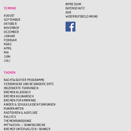
IMPRESSUM
TERMINE
DATENSCHUTZ
AGB
AUGUST
WIDERRUFSBELEHRUNG
SEPTEMBER
OKTOBER
NOVEMBER
DEZEMBER
JANUAR
FEBRUAR
MÄRZ
APRIL
MAI
JUNI
JULI
THEMEN
NACHTWÄCHTER PROGRAMME
VERBORGENE UND BESONDERE ORTE
INSZENIERTE FÜHRUNGEN
BREMEN KLASSISCH
BREMEN KULINARISCH
BREMEN FÜR KRIMIFANS
KINDER & SCHULKLASSEN FÜHRUNGEN
RUNDFAHRTEN
RADTOUREN & AUSFLÜGE
RALLYES
THEMENRUNDGÄNGE
MITTWOCHS- / SONNTAGSREIHE
BREMER UNTERWELTEN / BUNKER