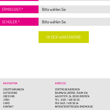
ERMÄSSIGT:
*
SCHÜLER:
*
NAVIGATION
ADRESSE
STADTFÜHRUNGEN
STATTREISEN BREMEN
GUTSCHEINE
BAUMWOLLBÖRSE, RAUM 334
ÜBER UNS
WACHTSTR. 24, 28195 BREMEN
JOBS
TEL.: 0421 / 430 56 56
CARD
FAX: 0421 / 430 56 54
KONTAKT
INFO(AT)STATTREISEN-BREMEN.DE