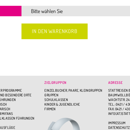
ZIELGRUPPEN
ADRESSE
R PROGRAMME
EINZELBUCHER, PAARE, KLEINGRUPPEN
STATTREISEN 
ND BESONDERE ORTE
GRUPPEN
BAUMWOLLBÖR
FÜHRUNGEN
SCHULKLASSEN
WACHTSTR. 24
ISCH
KINDER & JUGENDLICHE
TEL.: 0421 / 43
ARISCH
FIRMEN
FAX: 0421 / 43
RIMIFANS
INFO(AT)STAT
ULKLASSEN FÜHRUNGEN
IMPRESSUM
 AUSFLÜGE
DATENSCHUTZ