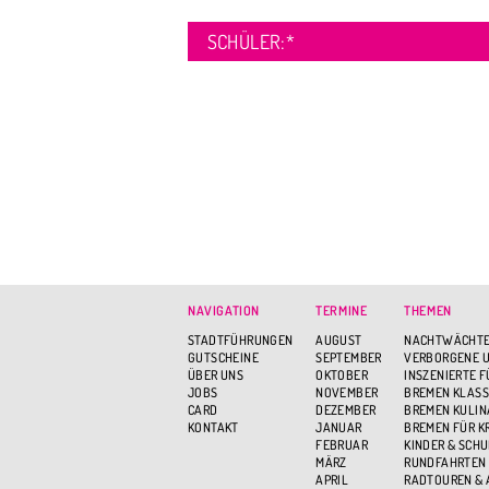
SCHÜLER:
*
NAVIGATION
TERMINE
THEMEN
STADTFÜHRUNGEN
AUGUST
NACHTWÄCHTE
GUTSCHEINE
SEPTEMBER
VERBORGENE U
ÜBER UNS
OKTOBER
INSZENIERTE 
JOBS
NOVEMBER
BREMEN KLASS
CARD
DEZEMBER
BREMEN KULIN
KONTAKT
JANUAR
BREMEN FÜR K
FEBRUAR
KINDER & SCH
MÄRZ
RUNDFAHRTEN
APRIL
RADTOUREN &