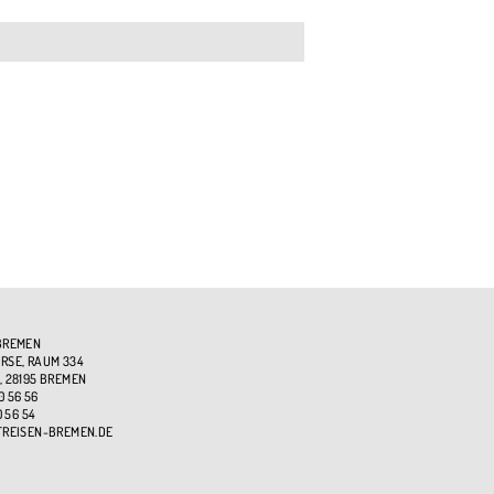
BREMEN
SE, RAUM 334
, 28195 BREMEN
0 56 56
0 56 54
TREISEN-BREMEN.DE