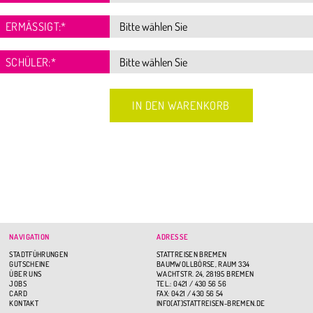
ERMÄSSIGT:
*
SCHÜLER:
*
NAVIGATION
ADRESSE
STADTFÜHRUNGEN
STATTREISEN BREMEN
GUTSCHEINE
BAUMWOLLBÖRSE, RAUM 334
ÜBER UNS
WACHTSTR. 24, 28195 BREMEN
JOBS
TEL.: 0421 / 430 56 56
CARD
FAX: 0421 / 430 56 54
KONTAKT
INFO(AT)STATTREISEN-BREMEN.DE