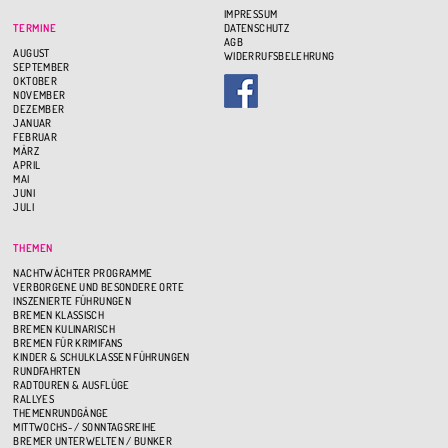
IMPRESSUM
TERMINE
DATENSCHUTZ
AGB
AUGUST
WIDERRUFSBELEHRUNG
SEPTEMBER
OKTOBER
NOVEMBER
DEZEMBER
JANUAR
FEBRUAR
MÄRZ
APRIL
MAI
JUNI
JULI
THEMEN
NACHTWÄCHTER PROGRAMME
VERBORGENE UND BESONDERE ORTE
INSZENIERTE FÜHRUNGEN
BREMEN KLASSISCH
BREMEN KULINARISCH
BREMEN FÜR KRIMIFANS
KINDER & SCHULKLASSEN FÜHRUNGEN
RUNDFAHRTEN
RADTOUREN & AUSFLÜGE
RALLYES
THEMENRUNDGÄNGE
MITTWOCHS- / SONNTAGSREIHE
BREMER UNTERWELTEN / BUNKER