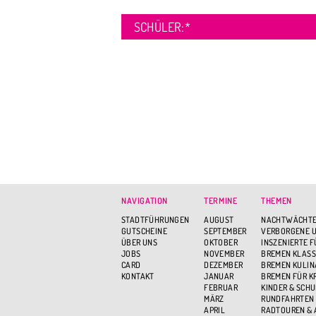
SCHÜLER:
*
NAVIGATION
TERMINE
THEMEN
STADTFÜHRUNGEN
AUGUST
NACHTWÄCHTE
GUTSCHEINE
SEPTEMBER
VERBORGENE U
ÜBER UNS
OKTOBER
INSZENIERTE 
JOBS
NOVEMBER
BREMEN KLASS
CARD
DEZEMBER
BREMEN KULIN
KONTAKT
JANUAR
BREMEN FÜR K
FEBRUAR
KINDER & SCH
MÄRZ
RUNDFAHRTEN
APRIL
RADTOUREN &