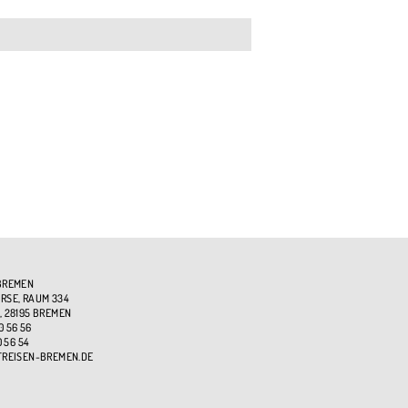
BREMEN
SE, RAUM 334
, 28195 BREMEN
0 56 56
0 56 54
TREISEN-BREMEN.DE