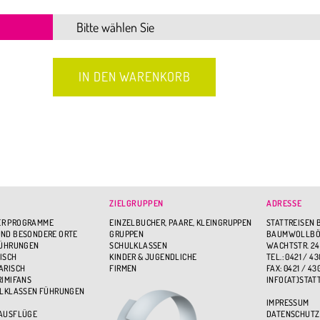
ZIELGRUPPEN
ADRESSE
R PROGRAMME
EINZELBUCHER, PAARE, KLEINGRUPPEN
STATTREISEN 
ND BESONDERE ORTE
GRUPPEN
BAUMWOLLBÖR
FÜHRUNGEN
SCHULKLASSEN
WACHTSTR. 24
ISCH
KINDER & JUGENDLICHE
TEL.: 0421 / 43
ARISCH
FIRMEN
FAX: 0421 / 43
RIMIFANS
INFO(AT)STAT
ULKLASSEN FÜHRUNGEN
IMPRESSUM
 AUSFLÜGE
DATENSCHUTZ