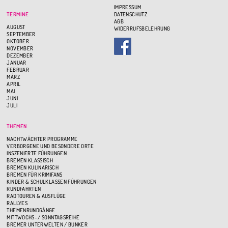
IMPRESSUM
TERMINE
DATENSCHUTZ
AGB
AUGUST
WIDERRUFSBELEHRUNG
SEPTEMBER
OKTOBER
NOVEMBER
DEZEMBER
JANUAR
FEBRUAR
MÄRZ
APRIL
MAI
JUNI
JULI
THEMEN
NACHTWÄCHTER PROGRAMME
VERBORGENE UND BESONDERE ORTE
INSZENIERTE FÜHRUNGEN
BREMEN KLASSISCH
BREMEN KULINARISCH
BREMEN FÜR KRIMIFANS
KINDER & SCHULKLASSEN FÜHRUNGEN
RUNDFAHRTEN
RADTOUREN & AUSFLÜGE
RALLYES
THEMENRUNDGÄNGE
MITTWOCHS- / SONNTAGSREIHE
BREMER UNTERWELTEN / BUNKER