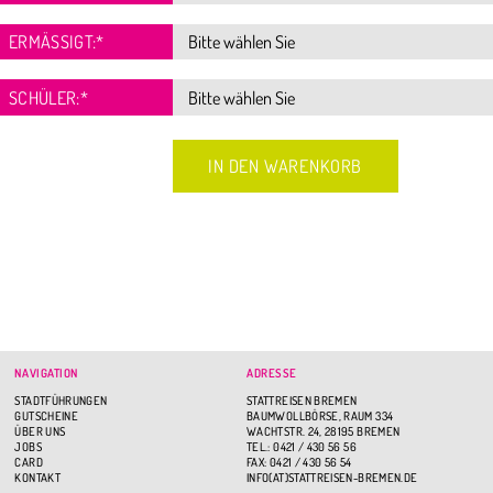
ERMÄSSIGT:
*
SCHÜLER:
*
NAVIGATION
ADRESSE
STADTFÜHRUNGEN
STATTREISEN BREMEN
GUTSCHEINE
BAUMWOLLBÖRSE, RAUM 334
ÜBER UNS
WACHTSTR. 24, 28195 BREMEN
JOBS
TEL.: 0421 / 430 56 56
CARD
FAX: 0421 / 430 56 54
KONTAKT
INFO(AT)STATTREISEN-BREMEN.DE