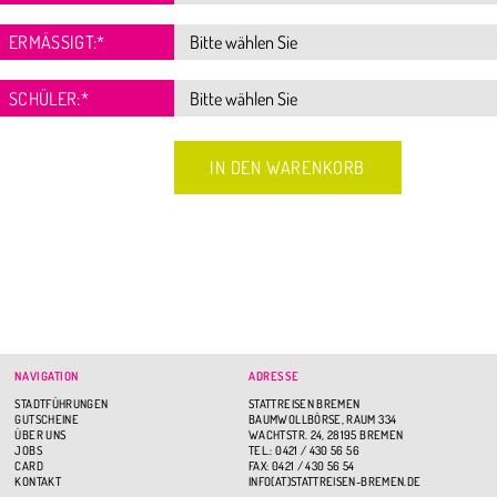
ERMÄSSIGT:
*
SCHÜLER:
*
NAVIGATION
ADRESSE
STADTFÜHRUNGEN
STATTREISEN BREMEN
GUTSCHEINE
BAUMWOLLBÖRSE, RAUM 334
ÜBER UNS
WACHTSTR. 24, 28195 BREMEN
JOBS
TEL.: 0421 / 430 56 56
CARD
FAX: 0421 / 430 56 54
KONTAKT
INFO(AT)STATTREISEN-BREMEN.DE