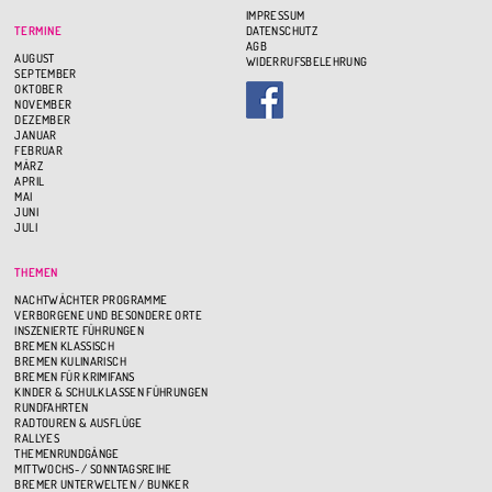
IMPRESSUM
TERMINE
DATENSCHUTZ
AGB
AUGUST
WIDERRUFSBELEHRUNG
SEPTEMBER
OKTOBER
NOVEMBER
DEZEMBER
JANUAR
FEBRUAR
MÄRZ
APRIL
MAI
JUNI
JULI
THEMEN
NACHTWÄCHTER PROGRAMME
VERBORGENE UND BESONDERE ORTE
INSZENIERTE FÜHRUNGEN
BREMEN KLASSISCH
BREMEN KULINARISCH
BREMEN FÜR KRIMIFANS
KINDER & SCHULKLASSEN FÜHRUNGEN
RUNDFAHRTEN
RADTOUREN & AUSFLÜGE
RALLYES
THEMENRUNDGÄNGE
MITTWOCHS- / SONNTAGSREIHE
BREMER UNTERWELTEN / BUNKER